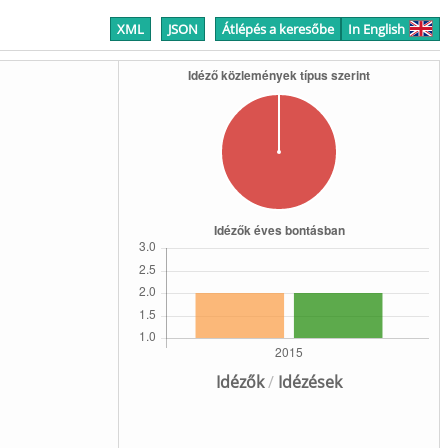
XML
JSON
Átlépés a keresőbe
In English
Idézők
/
Idézések