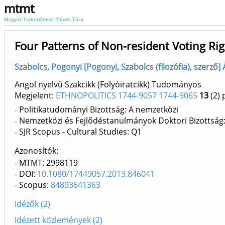
mtmt
Magyar Tudományos Művek Tára
Four Patterns of Non-resident Voting Ri
Szabolcs, Pogonyi [Pogonyi, Szabolcs (filozófia), szerző] Á
Angol nyelvű Szakcikk (Folyóiratcikk) Tudományos
Megjelent:
ETHNOPOLITICS 1744-9057 1744-9065
13
(2)
p
Politikatudományi Bizottság: A nemzetközi
Nemzetközi és Fejlődéstanulmányok Doktori Bizottság
SJR Scopus - Cultural Studies: Q1
Azonosítók
MTMT: 2998119
DOI:
10.1080/17449057.2013.846041
Scopus:
84893641363
Idézők (2)
Idézett közlemények (2)