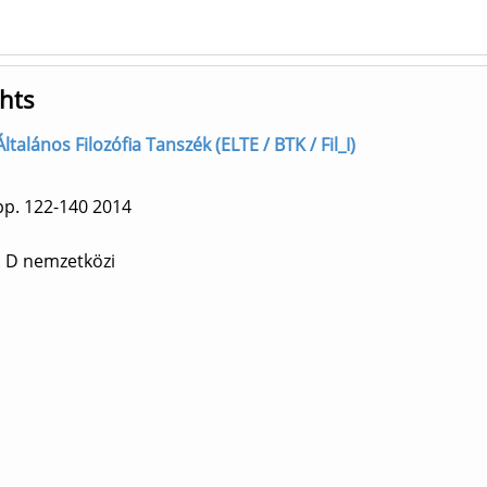
ghts
ltalános Filozófia Tanszék (ELTE / BTK / Fil_I)
p. 122-140
2014
: D nemzetközi