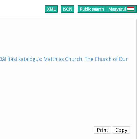
XML
JSON
Public search
Magyarul
állítási katalógus: Matthias Church. The Church of Our
Print
Copy