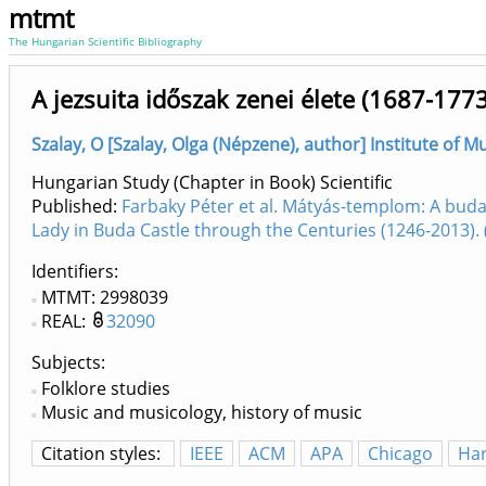
mtmt
The Hungarian Scientific Bibliography
A jezsuita időszak zenei élete (1687-1773
Szalay, O [Szalay, Olga (Népzene), author] Institute of M
Hungarian Study (Chapter in Book) Scientific
Published:
Farbaky Péter et al. Mátyás-templom: A buda
Lady in Buda Castle through the Centuries (1246-2013)
Identifiers
MTMT: 2998039
REAL:
32090
Subjects:
Folklore studies
Music and musicology, history of music
Citation styles:
IEEE
ACM
APA
Chicago
Ha