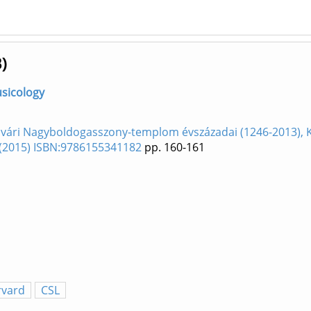
)
usicology
vári Nagyboldogasszony-templom évszázadai (1246-2013), Ki
. (2015) ISBN:9786155341182
pp. 160-161
rvard
CSL