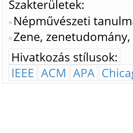
Szakterületek:
Népművészeti tanul
Zene, zenetudomány, 
Hivatkozás stílusok:
IEEE
ACM
APA
Chica