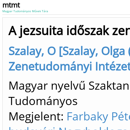
mtmt
Magyar Tudományos Művek Tára
A jezsuita időszak ze
Szalay, O [Szalay, Olga
Zenetudományi Intéze
Magyar nyelvű Szaktan
Tudományos
Megjelent:
Farbaky Pét