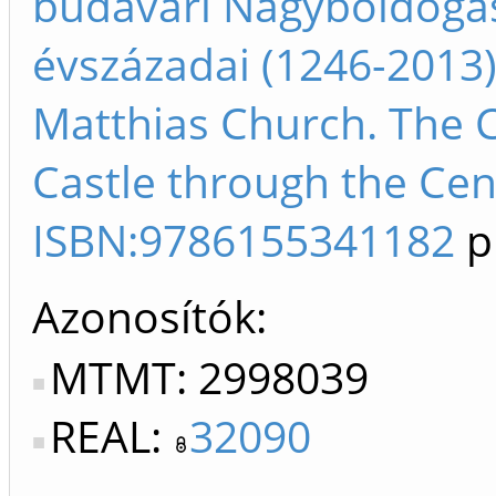
budavári Nagyboldog
évszázadai (1246-2013),
Matthias Church. The 
Castle through the Cen
ISBN:9786155341182
p
Azonosítók
MTMT: 2998039
REAL:
32090