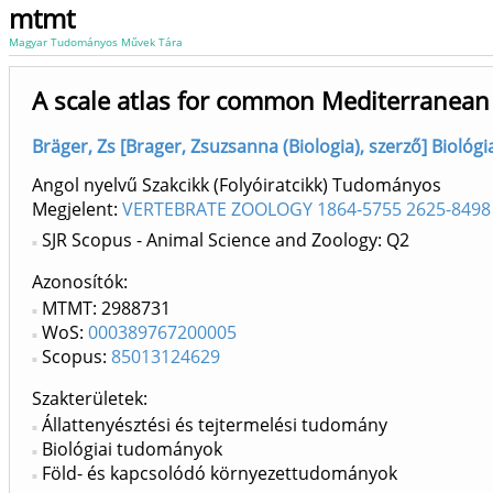
mtmt
Magyar Tudományos Művek Tára
A scale atlas for common Mediterranean 
Bräger, Zs [Brager, Zsuzsanna (Biologia), szerző] Biológia
Angol nyelvű Szakcikk (Folyóiratcikk) Tudományos
Megjelent:
VERTEBRATE ZOOLOGY 1864-5755 2625-8498
SJR Scopus - Animal Science and Zoology: Q2
Azonosítók
MTMT: 2988731
WoS:
000389767200005
Scopus:
85013124629
Szakterületek:
Állattenyésztési és tejtermelési tudomány
Biológiai tudományok
Föld- és kapcsolódó környezettudományok