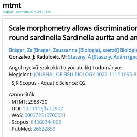
mtmt
Magyar Tudományos Művek Tára
Scale morphometry allows discriminatio
round sardinella Sardinella aurita and a
Bräger, Zs [Brager, Zsuzsanna (Biologia), szerző] Biológia
Gonzalvo, J
;
Radulovic, M
;
Staszny, Á [Staszny, Ádám (geo
Angol nyelvű Szakcikk (Folyóiratcikk) Tudományos
Megjelent:
JOURNAL OF FISH BIOLOGY 0022-1112 1095-8
SJR Scopus - Aquatic Science: Q2
Azonosítók
MTMT: 2988730
DOI:
10.1111/jfb.12907
WoS:
000372310700021
Scopus:
84960344062
PubMed:
26822859