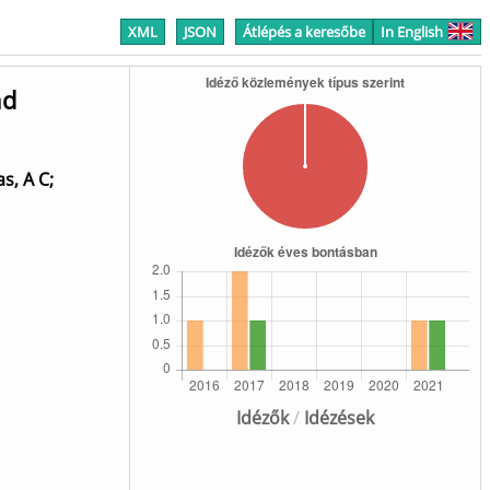
XML
JSON
Átlépés a keresőbe
In English
nd
as, A C
;
Idézők
/
Idézések