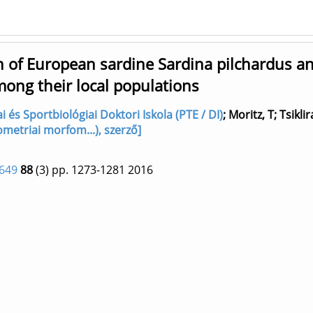
n of European sardine Sardina pilchardus a
mong their local populations
i és Sportbiológiai Doktori Iskola (PTE / DI)
;
Moritz, T
;
Tsiklir
metriai morfom...), szerző]
649
88
(3)
pp. 1273-1281
2016