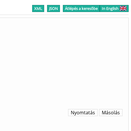
XML
JSON
Átlépés a keresőbe
In English
Nyomtatás
Másolás