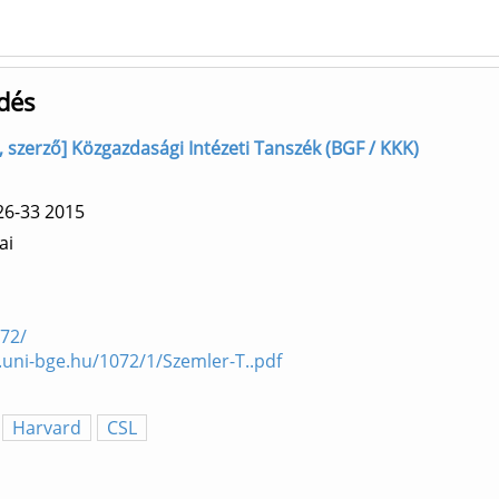
ődés
szerző] Közgazdasági Intézeti Tanszék (BGF / KKK)
26-33
2015
ai
072/
m.uni-bge.hu/1072/1/Szemler-T..pdf
Harvard
CSL