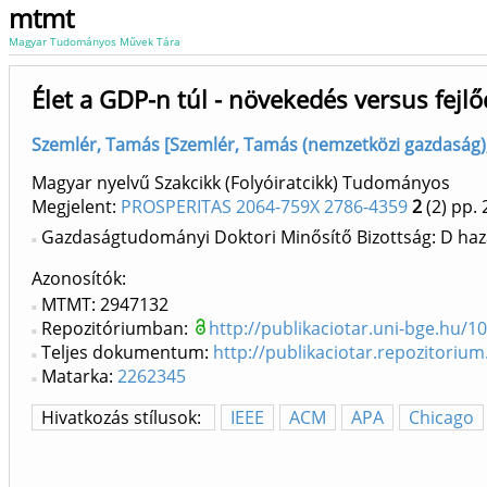
mtmt
Magyar Tudományos Művek Tára
Élet a GDP-n túl - növekedés versus fejl
Szemlér, Tamás [Szemlér, Tamás (nemzetközi gazdaság), 
Magyar nyelvű Szakcikk (Folyóiratcikk) Tudományos
Megjelent:
PROSPERITAS 2064-759X 2786-4359
2
(2)
pp. 
Gazdaságtudományi Doktori Minősítő Bizottság: D haz
Azonosítók
MTMT: 2947132
Repozitóriumban:
http://publikaciotar.uni-bge.hu/1
Teljes dokumentum:
http://publikaciotar.repozitoriu
Matarka:
2262345
Hivatkozás stílusok:
IEEE
ACM
APA
Chicago