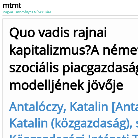
mtmt
Magyar Tudományos Művek Tára
Quo vadis rajnai
kapitalizmus?A néme
szociális piacgazdasá
modelljének jövője
Antalóczy, Katalin [Ant
Katalin (közgazdaság), 