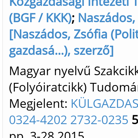
Közgazdasági Intézeti 
(BGF / KKK)
;
Naszádos, 
[Naszádos, Zsófia (Polit
gazdasá...), szerző]
Magyar nyelvű Szakcik
(Folyóiratcikk) Tudom
Megjelent:
KÜLGAZDA
0324-4202 2732-0235
pp. 3-28
2015