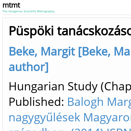
mtmt
The Hungarian Scientific Bibliography
Püspöki tanácskozás
Beke, Margit [Beke, Ma
author]
Hungarian Study (Chapt
Published:
Balogh Margi
nagygyűlések Magyaro