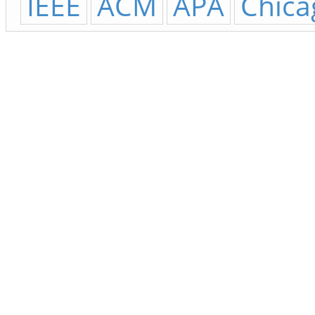
IEEE
ACM
APA
Chica