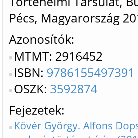
Történelmi Társulat, 
Pécs, Magyarország
20
Azonosítók
MTMT: 2916452
ISBN:
9786155497391
OSZK:
3592874
Fejezetek
Kövér György. Alfons Dop