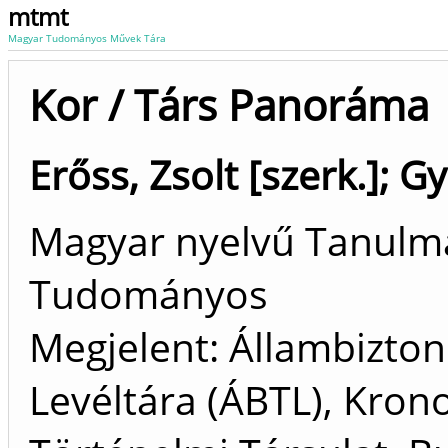
mtmt
Magyar Tudományos Művek Tára
Kor / Társ Panoráma
Erőss, Zsolt [szerk.]
;
Gy
Magyar nyelvű Tanulm
Tudományos
Megjelent: Állambizton
Levéltára (ÁBTL), Kron