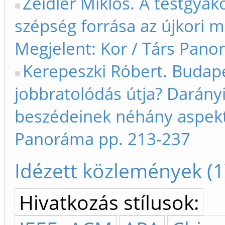
Zeidler Miklós. A testgyak
szépség forrása az újkori 
Megjelent: Kor / Társ Pan
Kerepeszki Róbert. Budape
jobbratolódás útja? Darány
beszédeinek néhány aspektu
Panoráma pp. 213-237
Idézett közlemények (1
Hivatkozás stílusok: