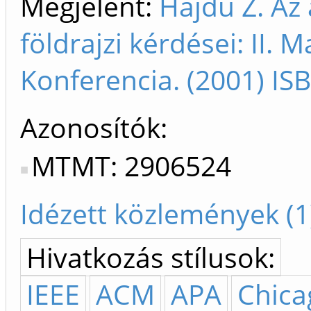
Megjelent:
Hajdú Z. Az 
földrajzi kérdései: II. M
Konferencia. (2001) I
Azonosítók
MTMT: 2906524
Idézett közlemények (1
Hivatkozás stílusok:
IEEE
ACM
APA
Chica