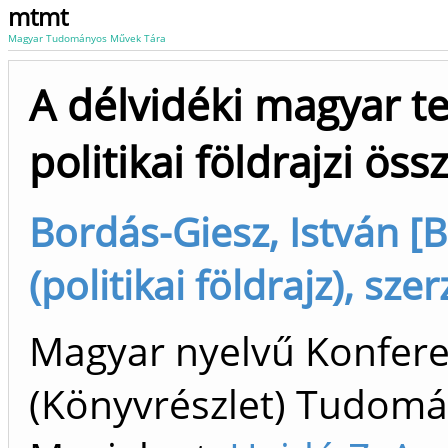
mtmt
Magyar Tudományos Művek Tára
A délvidéki magyar ter
politikai földrajzi ös
Bordás-Giesz, István [B
(politikai földrajz), szer
Magyar nyelvű Konfer
(Könyvrészlet) Tudom