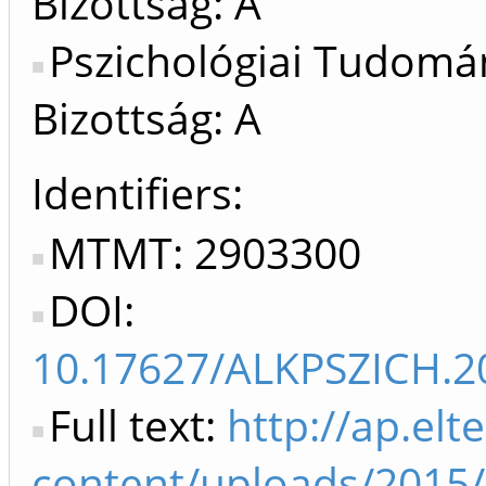
Bizottság: A
Pszichológiai Tudomá
Bizottság: A
Identifiers
MTMT: 2903300
DOI:
10.17627/ALKPSZICH.2
Full text:
http://ap.elt
content/uploads/2015/