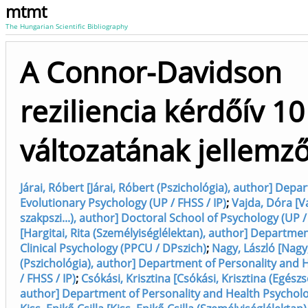
mtmt
The Hungarian Scientific Bibliography
A Connor-Davidson
reziliencia kérdőív 1
változatának jellemző
Járai, Róbert [Járai, Róbert (Pszichológia), author] Dep
Evolutionary Psychology (UP / FHSS / IP)
;
Vajda, Dóra [Va
szakpszi...), author] Doctoral School of Psychology (UP /
[Hargitai, Rita (Személyiséglélektan), author] Departme
Clinical Psychology (PPCU / DPszich)
;
Nagy, László [Nagy
(Pszichológia), author] Department of Personality and 
/ FHSS / IP)
;
Csókási, Krisztina [Csókási, Krisztina (Egész
author] Department of Personality and Health Psycholog