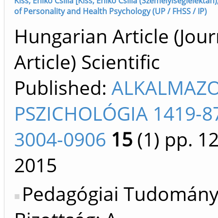
Kiss, Enikő Csilla [Kiss, Enikő Csilla (Személyiséglélekt
of Personality and Health Psychology (UP / FHSS / IP)
Hungarian Article (Jour
Article) Scientific
Published:
ALKALMAZ
PSZICHOLÓGIA 1419-8
3004-0906
15
(1)
pp. 1
2015
Pedagógiai Tudomán