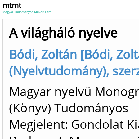
mtmt
Magyar Tudományos Művek Tára
A világháló nyelve
Bódi, Zoltán [Bódi, Zol
(Nyelvtudomány), szer
Magyar nyelvű Monogr
(Könyv) Tudományos
Megjelent: Gondolat Ki