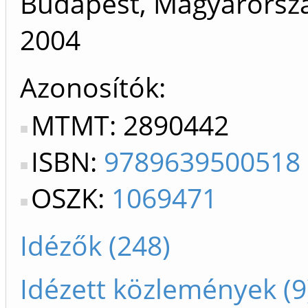
Budapest, Magyarorszá
2004
Azonosítók
MTMT: 2890442
ISBN:
9789639500518
OSZK:
1069471
Idézők (248)
Idézett közlemények (9