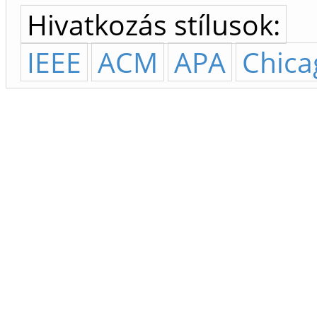
Hivatkozás stílusok:
IEEE
ACM
APA
Chica