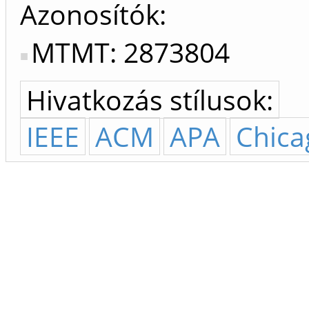
Azonosítók
MTMT: 2873804
Hivatkozás stílusok:
IEEE
ACM
APA
Chica