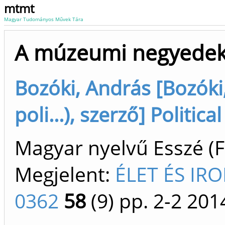
mtmt
Magyar Tudományos Művek Tára
A múzeumi negyedek
Bozóki, András [Bozóki,
poli...), szerző] Politi
Magyar nyelvű Esszé (F
Megjelent:
ÉLET ÉS IR
0362
58
(9)
pp. 2-2
201