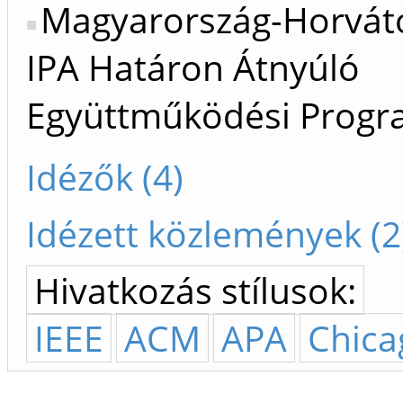
Magyarország-Horvát
IPA Határon Átnyúló
Együttműködési Prog
Idézők (4)
Idézett közlemények (2
Hivatkozás stílusok:
IEEE
ACM
APA
Chica