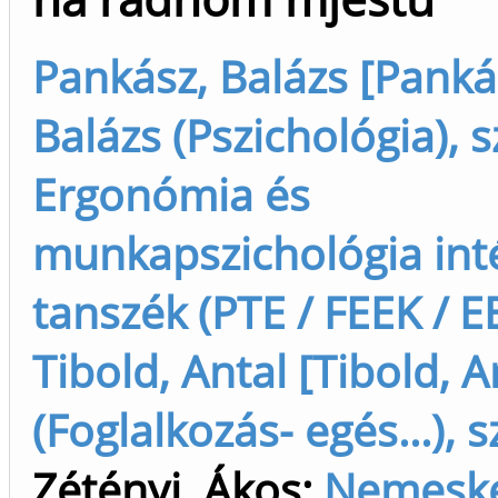
Pankász, Balázs [Panká
Balázs (Pszichológia), 
Ergonómia és
munkapszichológia inté
tanszék (PTE / FEEK / EE
Tibold, Antal [Tibold, A
(Foglalkozás- egés...), 
Zétényi, Ákos
;
Nemesker