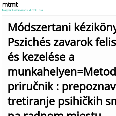
mtmt
Magyar Tudományos Művek Tára
Módszertani kéziköny
Pszichés zavarok fel
és kezelése a
munkahelyen=Metodo
priručnik : prepoznav
tretiranje psihičkih s
na radnom mjestu