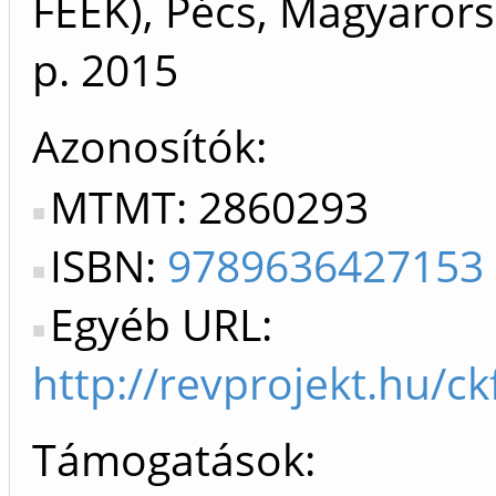
FEEK), Pécs, Magyarors
p.
2015
Azonosítók
MTMT: 2860293
ISBN:
9789636427153
Egyéb URL:
http://revprojekt.hu/
Támogatások: