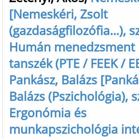
[Nemeskéri, Zsolt
(gazdaságfilozófia...), s
Humán menedzsment i
tanszék (PTE / FEEK / EE
Pankász, Balázs [Panká
Balázs (Pszichológia), s
Ergonómia és
munkapszichológia inté