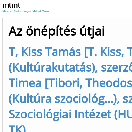
mtmt
Magyar Tudományos Művek Tára
Az önépítés útjai
T, Kiss Tamás [T. Kiss,
(Kultúrakutatás), szerz
Timea [Tibori, Theodo
(Kultúra szociológ...), s
Szociológiai Intézet (
TK)