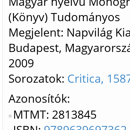
Magyar nyelvű Monogr
(Könyv) Tudományos
Megjelent: Napvilág Ki
Budapest, Magyarorszá
2009
Sorozatok:
Critica, 15
Azonosítók
MTMT: 2813845
ISBN:
9789639697362