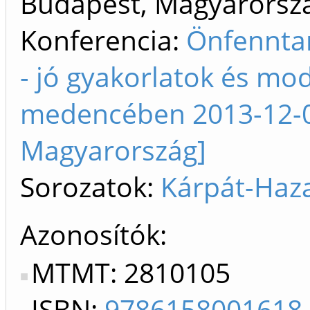
Budapest, Magyarorszá
Konferencia:
Önfenntar
- jó gyakorlatok és mod
medencében 2013-12-0
Magyarország]
Sorozatok:
Kárpát-Haza
Azonosítók
MTMT: 2810105
ISBN:
9786158001618