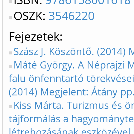
OSZK:
3546220
Fejezetek
Szász J. Köszöntő. (2014) 
Máté György. A Néprajzi
falu önfenntartó törekvése
(2014) Megjelent: Átány pp
Kiss Márta. Turizmus és ön
tájformálás a hagyományte
létrehozásának eszközével.