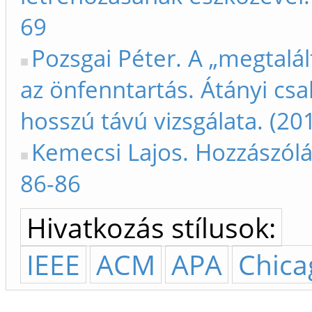
69
Pozsgai Péter. A „megtalá
az önfenntartás. Átányi csa
hosszú távú vizsgálata. (20
Kemecsi Lajos. Hozzászólá
86-86
Hivatkozás stílusok:
IEEE
ACM
APA
Chica