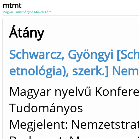
mtmt
Magyar Tudományos Művek Tára
Átány
Schwarcz, Gyöngyi [Sc
etnológia), szerk.] Nem
Magyar nyelvű Konfere
Tudományos
Megjelent: Nemzetstrat