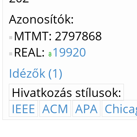
Azonosítók
MTMT: 2797868
REAL:
19920
Idézők (1)
Hivatkozás stílusok:
IEEE
ACM
APA
Chica