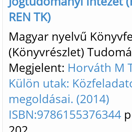
Jogtudományi Intézet 
REN TK)
Magyar nyelvű Könyvfe
(Könyvrészlet) Tudom
Megjelent:
Horváth M 
Külön utak: Közfeladat
megoldásai. (2014)
ISBN:9786155376344
p
202