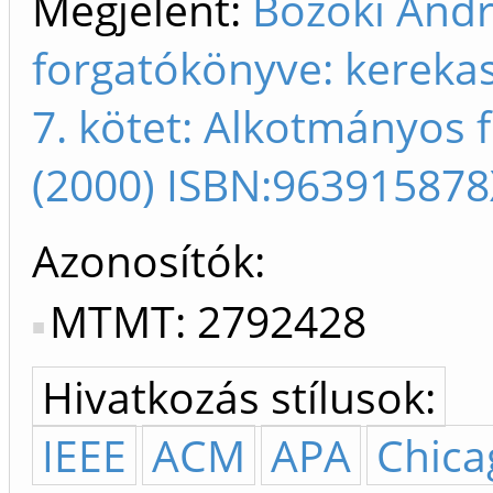
Megjelent:
Bozóki Andr
forgatókönyve: kerekas
7. kötet: Alkotmányos
(2000) ISBN:96391587
Azonosítók
MTMT: 2792428
Hivatkozás stílusok:
IEEE
ACM
APA
Chica