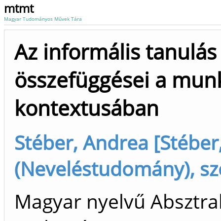
mtmt
Magyar Tudományos Művek Tára
Az informális tanul
összefüggései a munk
kontextusában
Stéber, Andrea [Stéber
(Neveléstudomány), sz
Magyar nyelvű Absztrak