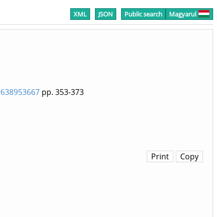
XML
JSON
Public search
Magyarul
89638953667
pp. 353-373
Print
Copy