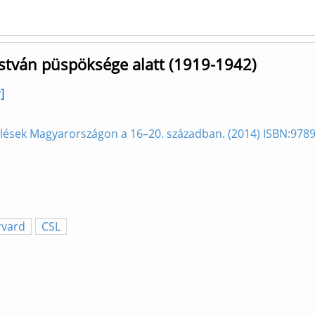
stván püspöksége alatt (1919-1942)
]
yűlések Magyarországon a 16–20. században. (2014) ISBN:97
rvard
CSL