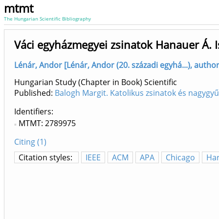
mtmt
The Hungarian Scientific Bibliography
Váci egyházmegyei zsinatok Hanauer Á. I
Lénár, Andor [Lénár, Andor (20. századi egyhá...), author
Hungarian Study (Chapter in Book) Scientific
Published:
Balogh Margit. Katolikus zsinatok és nagyg
Identifiers
MTMT: 2789975
Citing (1)
Citation styles:
IEEE
ACM
APA
Chicago
Ha