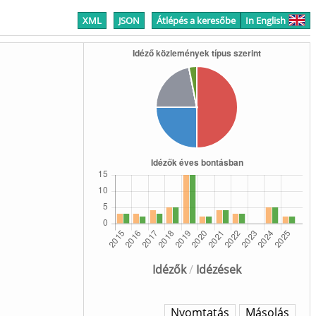
XML
JSON
Átlépés a keresőbe
In English
Idézők
/
Idézések
Nyomtatás
Másolás