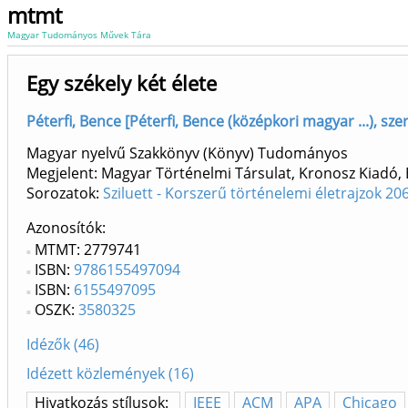
mtmt
Magyar Tudományos Művek Tára
Egy székely két élete
Péterfi, Bence [Péterfi, Bence (középkori magyar ...), s
Magyar nyelvű Szakkönyv (Könyv) Tudományos
Megjelent: Magyar Történelmi Társulat, Kronosz Kiadó,
Sorozatok:
Sziluett - Korszerű történelemi életrajzok 20
Azonosítók
MTMT: 2779741
ISBN:
9786155497094
ISBN:
6155497095
OSZK:
3580325
Idézők (46)
Idézett közlemények (16)
Hivatkozás stílusok:
IEEE
ACM
APA
Chicago