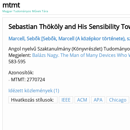
mtmt
Magyar Tudományos Művek Tára
Sebastian Thököly and His Sensibility T
Marcell, Sebők [Sebők, Marcell (A középkor története),
Angol nyelvű Szaktanulmány (Könyvrészlet) Tudományo
Megjelent:
Balázs Nagy. The Man of Many Devices Who Wa
583-595
Azonosítók
MTMT: 2770724
Idézett közlemények (1)
Hivatkozás stílusok:
IEEE
ACM
APA
Chicago