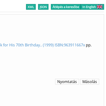
XML
JSON
Átlépés a keresőbe
In English
 for His 70th Birthday.. (1999) ISBN:963911667x
pp.
Nyomtatás
Másolás