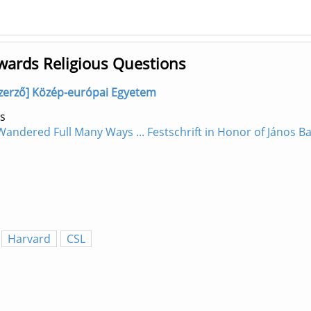
owards Religious Questions
 szerző] Közép-európai Egyetem
s
ndered Full Many Ways ... Festschrift in Honor of János Bak
Harvard
CSL