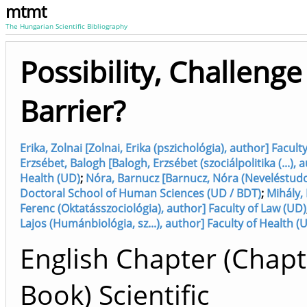
mtmt
The Hungarian Scientific Bibliography
Possibility, Challenge
Barrier?
Erika, Zolnai [Zolnai, Erika (pszichológia), author] Facult
Erzsébet, Balogh [Balogh, Erzsébet (szociálpolitika (...), 
Health (UD)
;
Nóra, Barnucz [Barnucz, Nóra (Neveléstudom
Doctoral School of Human Sciences (UD / BDT)
;
Mihály, 
Ferenc (Oktatásszociológia), author] Faculty of Law (UD)
Lajos (Humánbiológia, sz...), author] Faculty of Health (
English Chapter (Chapt
Book) Scientific