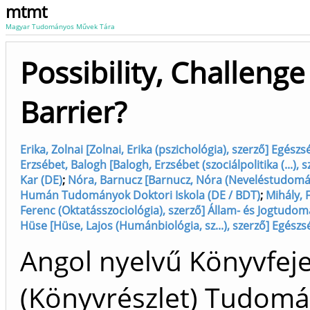
mtmt
Magyar Tudományos Művek Tára
Possibility, Challenge
Barrier?
Erika, Zolnai [Zolnai, Erika (pszichológia), szerző] Egész
Erzsébet, Balogh [Balogh, Erzsébet (szociálpolitika (...),
Kar (DE)
;
Nóra, Barnucz [Barnucz, Nóra (Neveléstudomány,
Humán Tudományok Doktori Iskola (DE / BDT)
;
Mihály, 
Ferenc (Oktatásszociológia), szerző] Állam- és Jogtudom
Hüse [Hüse, Lajos (Humánbiológia, sz...), szerző] Egészs
Angol nyelvű Könyvfej
(Könyvrészlet) Tudom