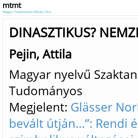
mtmt
Magyar Tudományos Művek Tára
DINASZTIKUS? NEMZE
Pejin, Attila
Magyar nyelvű Szaktan
Tudományos
Megjelent:
Glässer Norb
bevált útján…”: Rendi 