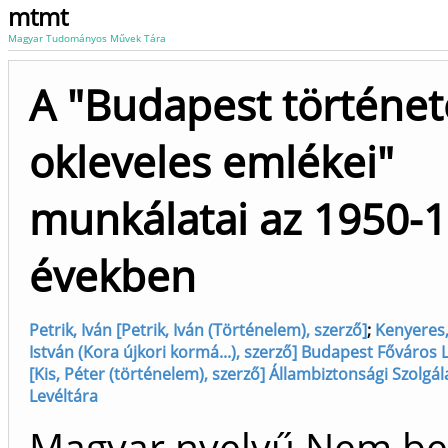
mtmt
Magyar Tudományos Művek Tára
A "Budapest történe
okleveles emlékei"
munkálatai az 1950-
években
Petrik, Iván [Petrik, Iván (Történelem), szerző]
;
Kenyeres,
István (Kora újkori kormá...), szerző] Budapest Főváros 
[Kis, Péter (történelem), szerző] Állambiztonsági Szolgá
Levéltára
Magyar nyelvű Nem be