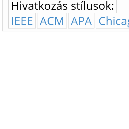
Hivatkozás stílusok:
IEEE
ACM
APA
Chica