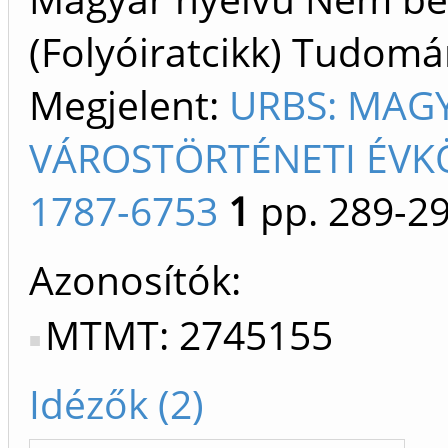
(Folyóiratcikk) Tudom
Megjelent:
URBS: MAG
VÁROSTÖRTÉNETI ÉVK
1787-6753
1
pp. 289-2
Azonosítók
MTMT: 2745155
Idézők (2)