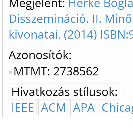
Megjelent:
Herke Boglá
Disszemináció. II. Min
kivonatai. (2014) ISB
Azonosítók
MTMT: 2738562
Hivatkozás stílusok:
IEEE
ACM
APA
Chica