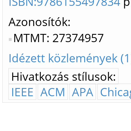
ISBN:9786155497834
p
Azonosítók
MTMT: 27374957
Idézett közlemények (1
Hivatkozás stílusok:
IEEE
ACM
APA
Chica