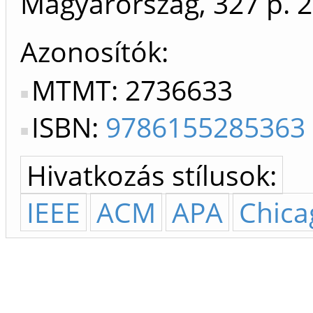
Magyarország, 327 p.
2
Azonosítók
MTMT: 2736633
ISBN:
9786155285363
Hivatkozás stílusok:
IEEE
ACM
APA
Chica