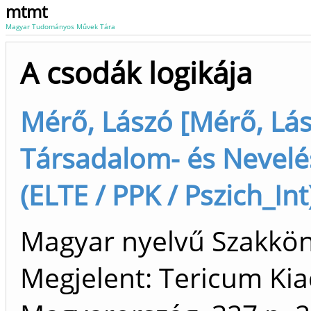
mtmt
Magyar Tudományos Művek Tára
A csodák logikája
Mérő, Lászó [Mérő, Lász
Társadalom- és Nevelé
(ELTE / PPK / Pszich_Int
Magyar nyelvű Szakkö
Megjelent: Tericum Ki