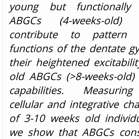
young but functionally 
ABGCs (4-weeks-old) spe
contribute to pattern s
functions of the dentate g
their heightened excitabili
old ABGCs (>8-weeks-old) 
capabilities. Measuring
cellular and integrative cha
of 3-10 weeks old individ
we show that ABGCs cons