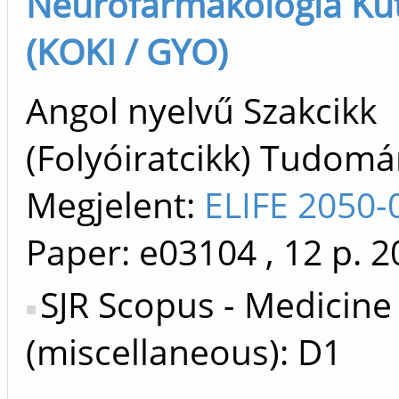
Neurofarmakológia Kut
(KOKI / GYO)
Angol nyelvű Szakcikk
(Folyóiratcikk) Tudom
Megjelent:
ELIFE 2050-
Paper: e03104
, 12 p.
2
SJR Scopus - Medicine
(miscellaneous): D1