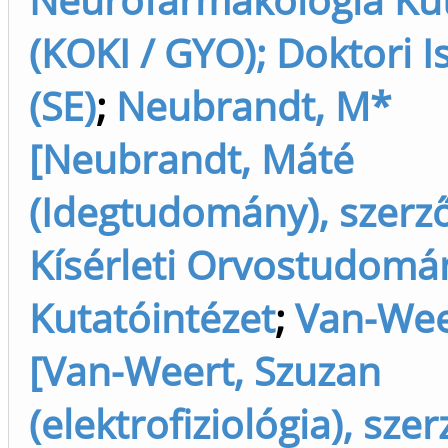
(KOKI / GYO); Doktori I
(SE)
;
Neubrandt, M*
[Neubrandt, Máté
(Idegtudomány), szerz
Kísérleti Orvostudomá
Kutatóintézet
;
Van-Wee
[Van-Weert, Szuzan
(elektrofiziológia), szer