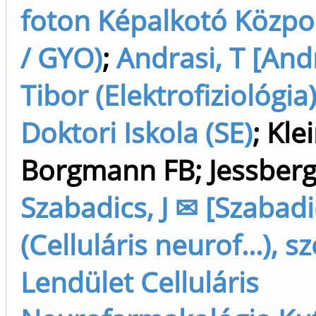
foton Képalkotó Közpo
/ GYO)
;
Andrasi, T [And
Tibor (Elektrofiziológia
Doktori Iskola (SE)
;
Klei
Borgmann FB
;
Jessberg
Szabadics, J ✉ [Szabadi
(Celluláris neurof...), s
Lendület Celluláris