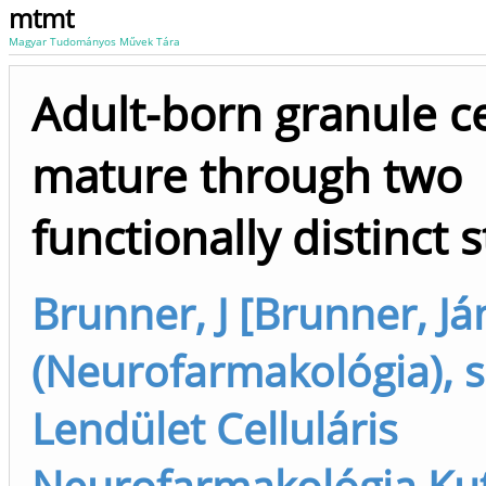
mtmt
Magyar Tudományos Művek Tára
Adult-born granule ce
mature through two
functionally distinct s
Brunner, J [Brunner, J
(Neurofarmakológia), s
Lendület Celluláris
Neurofarmakológia Kut