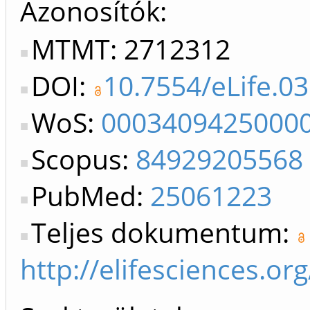
Azonosítók
MTMT: 2712312
DOI:
10.7554/eLife.0
WoS:
0003409425000
Scopus:
84929205568
PubMed:
25061223
Teljes dokumentum:
http://elifesciences.o