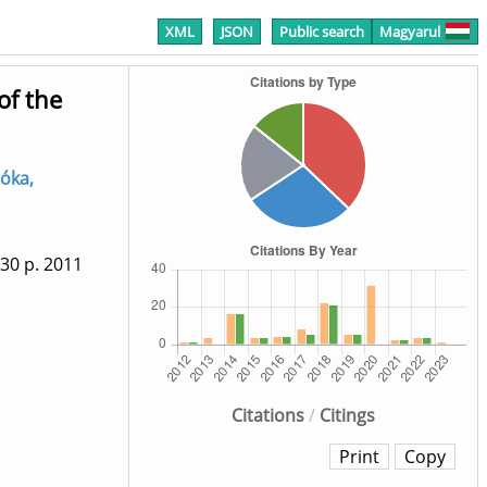
XML
JSON
Public search
Magyarul
of the
óka,
430 p.
2011
Citations
/
Citings
Print
Copy