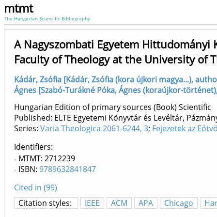
mtmt
The Hungarian Scientific Bibliography
A Nagyszombati Egyetem Hittudományi K
Faculty of Theology at the University of
Kádár, Zsófia [Kádár, Zsófia (kora újkori magya...), auth
Ágnes [Szabó-Turákné Póka, Ágnes (koraújkor-történet)
Hungarian Edition of primary sources (Book) Scientific
Published: ELTE Egyetemi Könyvtár és Levéltár, Pázmán
Series:
Varia Theologica 2061-6244, 3
;
Fejezetek az Eöt
Identifiers
MTMT: 2712239
ISBN:
9789632841847
Cited in (99)
Citation styles:
IEEE
ACM
APA
Chicago
Ha