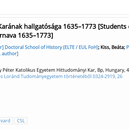
arának hallgatósága 1635–1773 [Students 
 Trnava 1635–1773]
or] Doctoral School of History (ELTE / EUL FoH)
;
Kiss, Beáta
;
P
, author]
y Péter Katolikus Egyetem Hittudományi Kar, Bp, Hungary, 
vös Loránd Tudományegyetem történetéből 0324-2919, 26
rvard
CSL