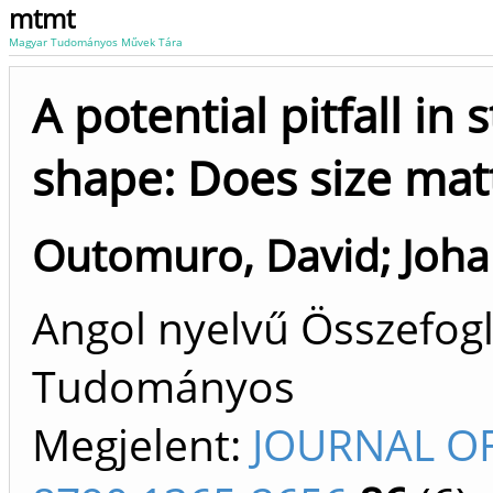
mtmt
Magyar Tudományos Művek Tára
A potential pitfall in 
shape: Does size mat
Outomuro, David
;
Joha
Angol nyelvű Összefogla
Tudományos
Megjelent:
JOURNAL O