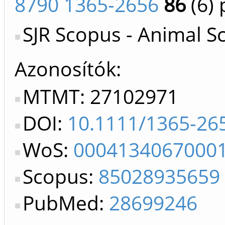
8790 1365-2656
86
(6)
p
SJR Scopus - Animal S
Azonosítók
MTMT: 27102971
DOI:
10.1111/1365-26
WoS:
0004134067000
Scopus:
85028935659
PubMed:
28699246