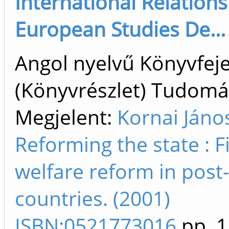
International Relation
European Studies De...
Angol nyelvű Könyvfej
(Könyvrészlet) Tudom
Megjelent:
Kornai Jáno
Reforming the state : F
welfare reform in post-
countries. (2001)
ISBN:0521773016
pp. 1