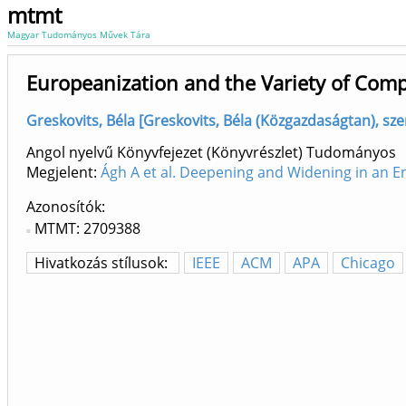
mtmt
Magyar Tudományos Művek Tára
Europeanization and the Variety of Comp
Greskovits, Béla [Greskovits, Béla (Közgazdaságtan), sze
Angol nyelvű Könyvfejezet (Könyvrészlet) Tudományos
Megjelent:
Ágh A et al. Deepening and Widening in an E
Azonosítók
MTMT: 2709388
Hivatkozás stílusok:
IEEE
ACM
APA
Chicago