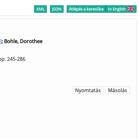
XML
JSON
Átlépés a keresőbe
In English
)
;
Bohle, Dorothee
p. 245-286
Nyomtatás
Másolás