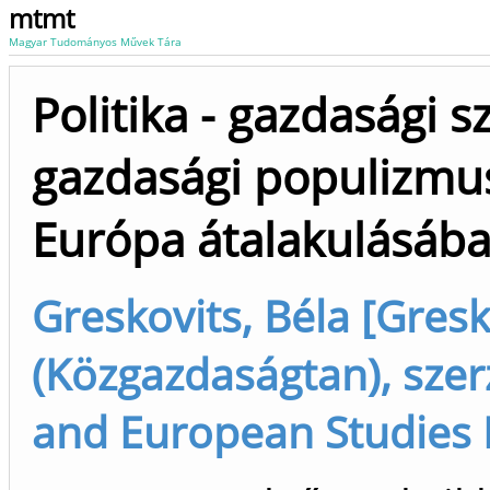
mtmt
Magyar Tudományos Művek Tára
Politika - gazdasági 
gazdasági populizmus
Európa átalakulásáb
Greskovits, Béla [Gresk
(Közgazdaságtan), szer
and European Studies D