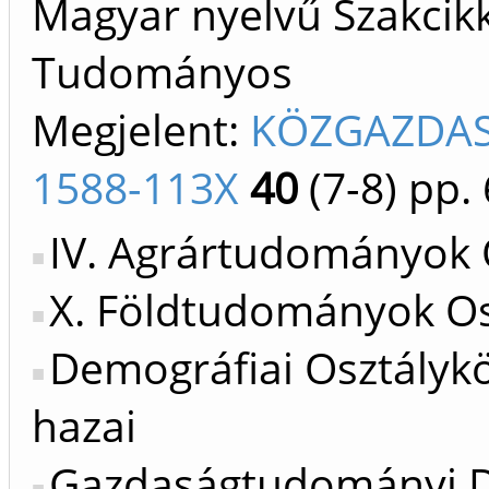
Magyar nyelvű Szakcikk 
Tudományos
Megjelent:
KÖZGAZDAS
1588-113X
40
(7-8)
pp. 
IV. Agrártudományok 
X. Földtudományok Os
Demográfiai Osztálykö
hazai
Gazdaságtudományi Do