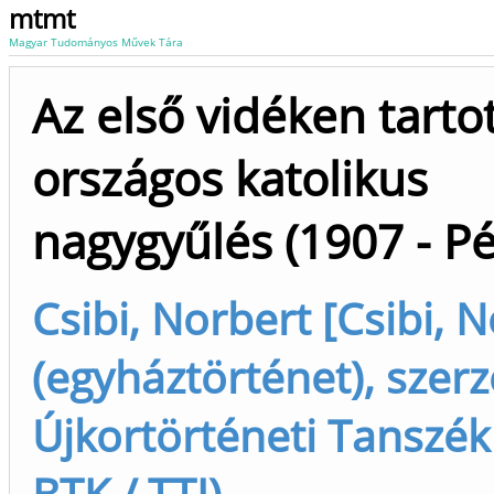
mtmt
Magyar Tudományos Művek Tára
Az első vidéken tarto
országos katolikus
nagygyűlés (1907 - Pé
Csibi, Norbert [Csibi, 
(egyháztörténet), szerz
Újkortörténeti Tanszék 
BTK / TTI)