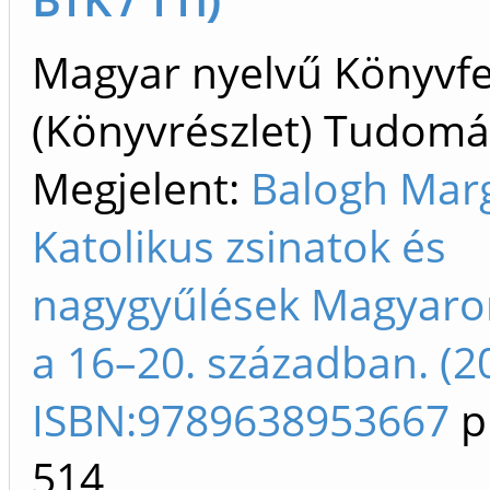
Magyar nyelvű Könyvfe
(Könyvrészlet) Tudom
Megjelent:
Balogh Marg
Katolikus zsinatok és
nagygyűlések Magyaro
a 16–20. században. (2
ISBN:9789638953667
p
514