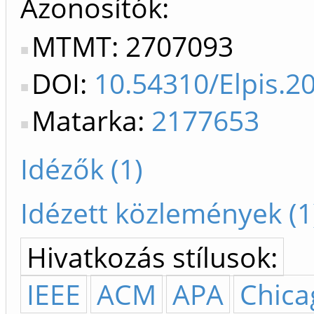
Azonosítók
MTMT: 2707093
DOI:
10.54310/Elpis.2
Matarka:
2177653
Idézők (1)
Idézett közlemények (1
Hivatkozás stílusok:
IEEE
ACM
APA
Chica