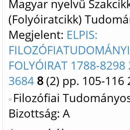
Magyar nyelvű Szakcik
(Folyóiratcikk) Tudom
Megjelent:
ELPIS:
FILOZÓFIATUDOMÁNYI
FOLYÓIRAT 1788-8298 
3684
8
(2)
pp. 105-116
Filozófiai Tudományo
Bizottság: A