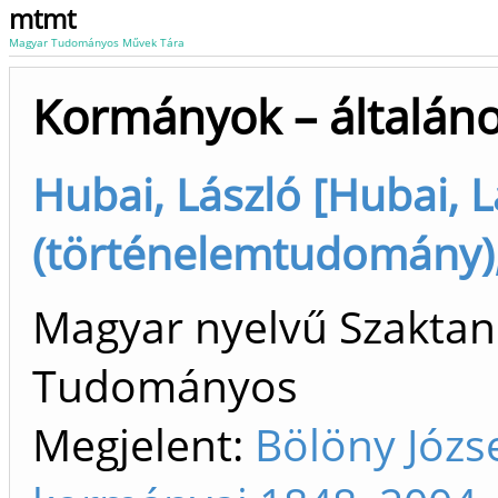
mtmt
Magyar Tudományos Művek Tára
Kormányok – általáno
Hubai, László [Hubai, L
(történelemtudomány),
Magyar nyelvű Szaktan
Tudományos
Megjelent:
Bölöny Józs