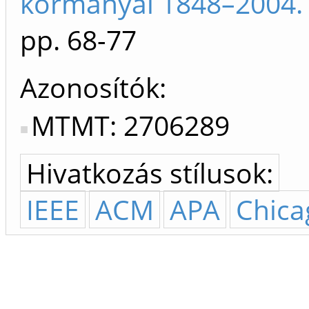
kormányai 1848–2004.
pp. 68-77
Azonosítók
MTMT: 2706289
Hivatkozás stílusok:
IEEE
ACM
APA
Chica