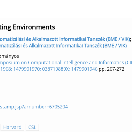
ting Environments
tomatizálási és Alkalmazott Informatikai Tanszék (BME / VIK)
matizálási és Alkalmazott Informatikai Tanszék (BME / VIK)
dományos
ymposium on Computational Intelligence and Informatics (CIN
01968; 1479901970; 038719889X; 1479901946
pp. 267-272
mp/stamp.jsp?arnumber=6705204
Harvard
CSL