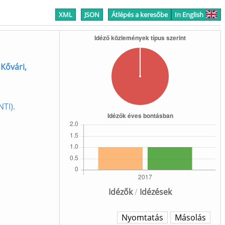
XML
JSON
Átlépés a keresőbe
In English
;
Kővári,
TI).
Idézők
/
Idézések
Nyomtatás
Másolás