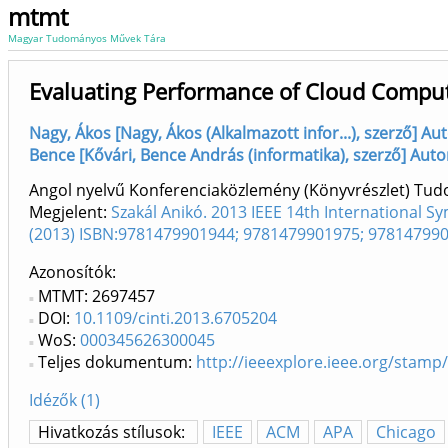
mtmt
Magyar Tudományos Művek Tára
Evaluating Performance of Cloud Compu
Nagy, Ákos [Nagy, Ákos (Alkalmazott infor...), szerző] Au
Bence [Kővári, Bence András (informatika), szerző] Auto
Angol nyelvű Konferenciaközlemény (Könyvrészlet) Tu
Megjelent:
Szakál Anikó. 2013 IEEE 14th International S
(2013) ISBN:9781479901944; 9781479901975; 97814799
Azonosítók
MTMT: 2697457
DOI:
10.1109/cinti.2013.6705204
WoS:
000345626300045
Teljes dokumentum:
http://ieeexplore.ieee.org/sta
Idézők (1)
Hivatkozás stílusok:
IEEE
ACM
APA
Chicago