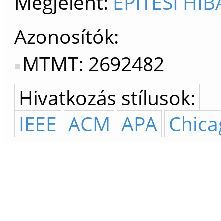
Megjelent:
ÉPÍTÉSI HIB
Azonosítók
MTMT: 2692482
Hivatkozás stílusok:
IEEE
ACM
APA
Chica