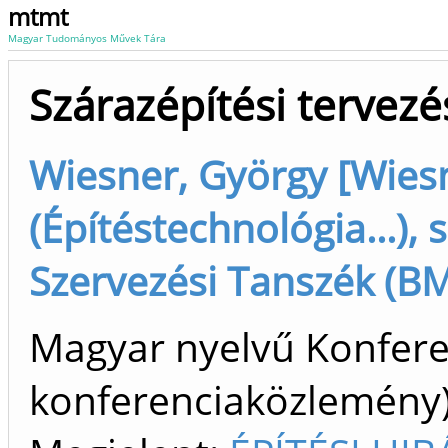
mtmt
Magyar Tudományos Művek Tára
Szárazépítési tervezés
Wiesner, György [Wies
(Építéstechnológia...), 
Szervezési Tanszék (BM
Magyar nyelvű Konfer
konferenciaközlemén