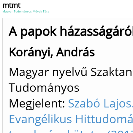
mtmt
Magyar Tudományos Művek Tára
A papok házasságáró
Korányi, András
Magyar nyelvű Szaktan
Tudományos
Megjelent:
Szabó Lajos
Evangélikus Hittudomá