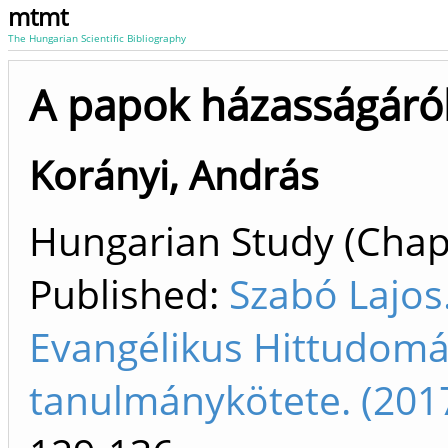
mtmt
The Hungarian Scientific Bibliography
A papok házasságáró
Korányi, András
Hungarian Study (Chapt
Published:
Szabó Lajos
Evangélikus Hittudomá
tanulmánykötete. (201