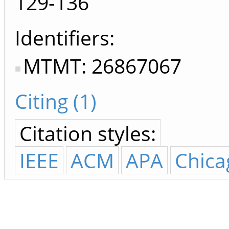
129-136
Identifiers
MTMT: 26867067
Citing (1)
Citation styles:
IEEE
ACM
APA
Chica