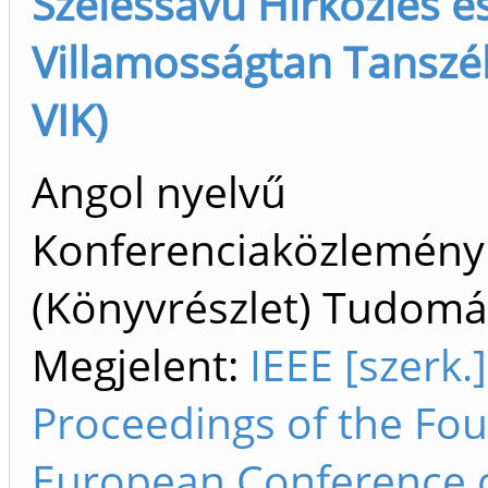
Szélessávú Hírközlés é
Villamosságtan Tanszé
VIK)
Angol nyelvű
Konferenciaközlemény
(Könyvrészlet) Tudom
Megjelent:
IEEE [szerk.]
Proceedings of the Fou
European Conference 