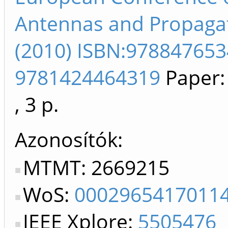
Antennas and Propagat
(2010) ISBN:978847653
9781424464319
Paper:
, 3 p.
Azonosítók
MTMT: 2669215
WoS:
0002965417011
IEEE Xplore:
5505476