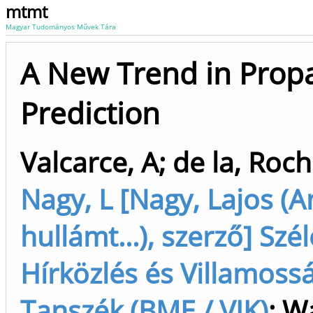
mtmt
Magyar Tudományos Művek Tára
A New Trend in Prop
Prediction
Valcarce, A
;
de la, Roc
Nagy, L [Nagy, Lajos (
hullámt...), szerző] Szé
Hírközlés és Villamoss
Tanszék (BME / VIK)
;
Wa