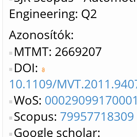
Engineering: Q2
Azonosítók
MTMT: 2669207
DOI:
10.1109/MVT.2011.940
WoS:
0002909917000
Scopus:
79957718309
Google scholar: