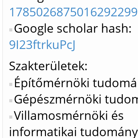
1785026875016292299
Google scholar hash:
9I23ftrkuPcJ
Szakterületek:
Építőmérnöki tudom
Gépészmérnöki tudo
Villamosmérnöki és
informatikai tudomán