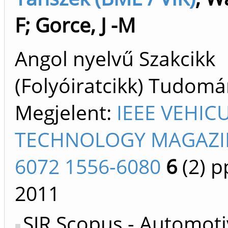
F
;
Gorce, J -M
Angol nyelvű Szakcikk
(Folyóiratcikk) Tudom
Megjelent:
IEEE VEHIC
TECHNOLOGY MAGAZIN
6072 1556-6080
6
(2)
pp
2011
SJR Scopus - Automot