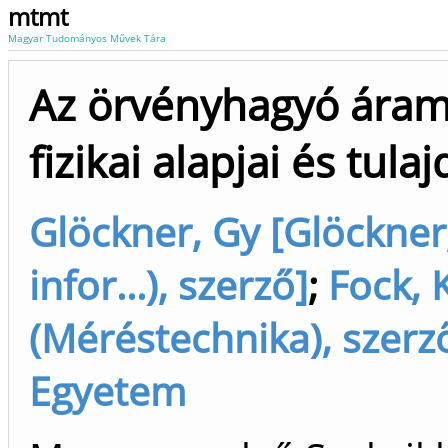
mtmt
Magyar Tudományos Művek Tára
Az örvényhagyó ára
fizikai alapjai és tul
Glöckner, Gy [Glöckner
infor...), szerző]
;
Fock, 
(Méréstechnika), szerz
Egyetem