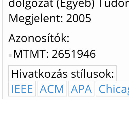
dolgozat (Egyéb) Tud
Megjelent:
2005
Azonosítók
MTMT: 2651946
Hivatkozás stílusok:
IEEE
ACM
APA
Chica