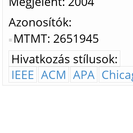
Megjelent:
2004
Azonosítók
MTMT: 2651945
Hivatkozás stílusok:
IEEE
ACM
APA
Chica