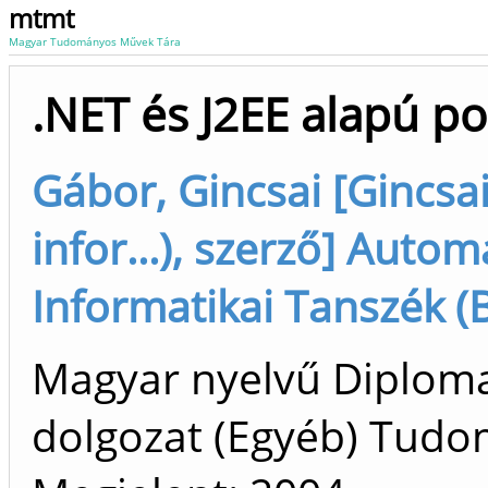
mtmt
Magyar Tudományos Művek Tára
.NET és J2EE alapú po
Gábor, Gincsai [Gincsa
infor...), szerző] Autom
Informatikai Tanszék (
Magyar nyelvű Diplom
dolgozat (Egyéb) Tud