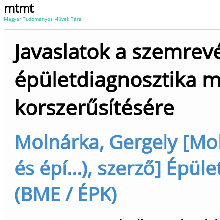
mtmt
Magyar Tudományos Művek Tára
Javaslatok a szemrev
épületdiagnosztika m
korszerűsítésére
Molnárka, Gergely [Mol
és épí...), szerző] Épü
(BME / ÉPK)