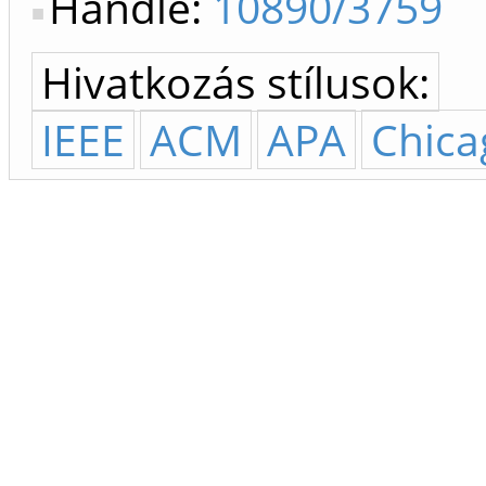
Handle:
10890/3759
Hivatkozás stílusok:
IEEE
ACM
APA
Chica