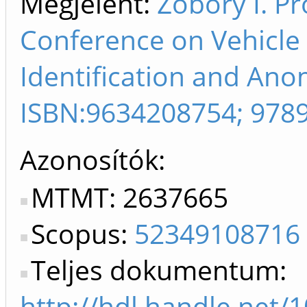
Megjelent:
Zobory I. Pr
Conference on Vehicle
Identification and Anom
ISBN:9634208754; 978
Azonosítók
MTMT: 2637665
Scopus:
52349108716
Teljes dokumentum:
http://hdl.handle.net/