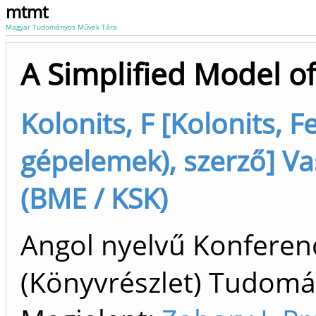
mtmt
Magyar Tudományos Művek Tára
A Simplified Model o
Kolonits, F [Kolonits, 
gépelemek), szerző] V
(BME / KSK)
Angol nyelvű Konfere
(Könyvrészlet) Tudom